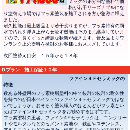
ミックの弟分的な塗料で価
格が若干リーズナブルにな
り塗替え市場ではフッ素塗装を施工される方が急激に増え
ました。
耐久性能は最上級品より若干劣りますが、フッ素特有の雨
水で汚れを浮き上がらせ流す機能はそのまま継承していま
すので、長くずっと綺麗な状態が続きます。普及品よりワ
ンランク上の塗料を検討のお客様におススメしています。
次回塗替え目安 １５年から１８年
Ｄプラン 施工保証１０年
ファイン４Ｆセラミックの
特徴
数ある外壁用のフッ素樹脂塗料の中で抜群の抜群の耐久性
を持つのが日本ペイントのファイン４Ｆセラミックではな
いでしょうか。おそらく塗装職人のほとんどがフッ素とい
えばファイン4Ｆセラミックをお勧めするはずです。
フッ素塗料の王者、ファイン4Ｆセラミックは、コンクリー
トやモルタルなどのセメント素地や、鉄面やステンレス、
アルミニウムなどの金属面、硬質塩ビ、FRPなどの素材に