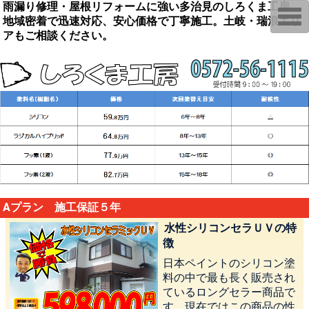
雨漏り修理・屋根リフォームに強い多治見のしろくま工房。
T
地域密着で迅速対応、安心価格で丁寧施工。土岐・瑞浪エリ
o
g
アもご相談ください。
g
l
e
n
a
v
i
g
a
t
i
o
n
Aプラン 施工保証５年
水性シリコンセラＵＶの特
徴
日本ペイントのシリコン塗
料の中で最も長く販売され
ているロングセラー商品で
す。現在ではこの商品の性