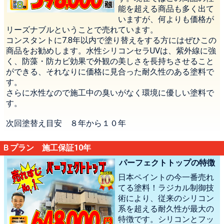
能を超える商品も多く出て
いますが、何よりも価格が
リーズナブルということで売れています。
コンスタントに7.8年以内で塗り替えをする方にはぜひこの
商品をお勧めします。水性シリコンセラUVは、紫外線に強
く、防藻・防カビ効果で外観の美しさを長持ちさせること
ができる、それなりに価格に見合った耐久性のある塗料で
す。
さらに水性なので施工中の臭いがなく環境に優しい塗料で
す。
次回塗替え目安 ８年から１０年
Ｂプラン 施工保証10年
パーフェクトトップの特徴
日本ペイントの今一番売れ
てる塗料！ラジカル制御技
術により、従来のシリコン
系を超える耐久性が最大の
特徴です。シリコンとフッ