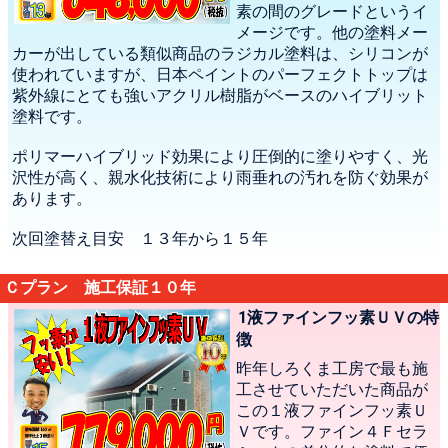
素の間のグレードというイ
メージです。他の塗料メー
カーが出している類似商品のラジカル塗料は、シリコンが
使われていますが、日本ペイントのパーフェクトトップは
紫外線にとても強いアクリル樹脂がベースのハイブリット
塗料です。
ポリマーハイブリッド効果により圧倒的に塗りやすく、光
沢性が高く、親水化技術により雨垂れの汚れを防ぐ効果が
あります。
次回塗替え目安 １３年から１５年
Ｃプラン 施工保証１０年
1液ファインフッ素ＵＶの特
徴
昨年しろくま工房で最も施
工させていただいた商品が
この１液ファインフッ素Ｕ
Ｖです。ファイン４Ｆセラ