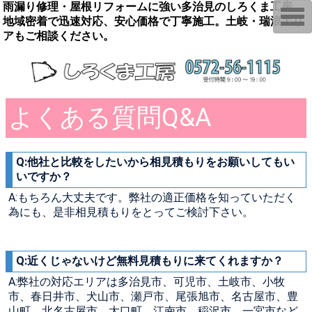
雨漏り修理・屋根リフォームに強い多治見のしろくま工房。
T
地域密着で迅速対応、安心価格で丁寧施工。土岐・瑞浪エリ
o
g
アもご相談ください。
g
l
e
n
a
v
i
よくある質問Q&A
g
a
t
i
o
Q:他社と比較をしたいから相見積もりをお願いしてもい
n
いですか？
A:もちろん大丈夫です。弊社の適正価格を知っていただく
為にも、是非相見積もりをとってご検討下さい。
Q:近くじゃないけど無料見積もりに来てくれますか？
A:弊社の対応エリアは多治見市、可児市、土岐市、小牧
市、春日井市、犬山市、瀬戸市、尾張旭市、名古屋市、豊
山町、北名古屋市、大口町、江南市、稲沢市、一宮市など