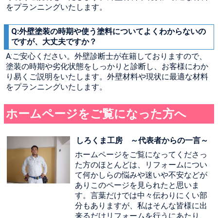
をプランニングいたします。
Q:外壁塗装の時期や使う塗料についてよくわからないの
ですが、大丈夫ですか？
A:ご安心ください。外壁診断士が在籍しておりますので、
塗装の時期や劣化状態をしっかりと診断し、お客様にわか
り易くご説明をいたします。外壁材料や現状に最適な材料
をプランニングいたします。
ホームページをご覧になった方へ
しろくま工房 ～代表者からの一言～
ホームページをご覧になってくださっ
た方のほとんどは、リフォームについ
て何かしらの悩みや迷いや不安などが
ありこのページを見られたと思いま
す。言葉だけでは中々伝わりにくい部
分もありますが、私はそんな皆様に出
来るだけリフォームを行うにあたり、